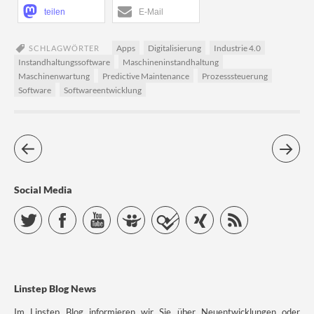
teilen
E-Mail
Apps
Digitalisierung
Industrie 4.0
SCHLAGWÖRTER
Instandhaltungssoftware
Maschineninstandhaltung
Maschinenwartung
Predictive Maintenance
Prozesssteuerung
Software
Softwareentwicklung
Social Media
Twitter
Facebook
YouTube
Slideshare
Foursquare
Xing
RSS Feed
Linstep Blog News
Im Linstep Blog informieren wir Sie über Neuentwicklungen oder