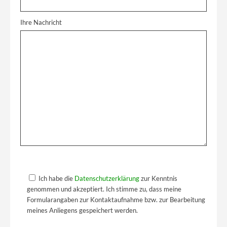
Ihre Nachricht
B
i
B
Ich habe die
Datenschutzerklärung
zur Kenntnis
t
i
genommen und akzeptiert. Ich stimme zu, dass meine
t
t
Formularangaben zur Kontaktaufnahme bzw. zur Bearbeitung
e
t
meines Anliegens gespeichert werden.
l
e
a
l