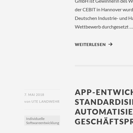
GmbH ist Gewinnerin des We
der CEBIT in Hannover wurd
Deutschen Industrie- und H
Wettbewerb durchgesetzt 
WEITERLESEN
APP-ENTWICK
7. MAI 2018
STANDARDIS
von
UTE LANDWEHR
AUTOMATISI
Individuelle
GESCHÄFTSP
Softwareentwicklung