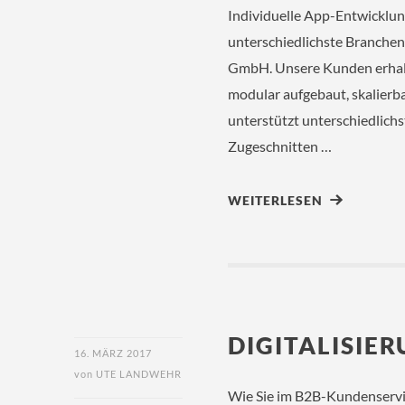
Individuelle App-Entwicklu
unterschiedlichste Branchen
GmbH. Unsere Kunden erhalte
modular aufgebaut, skalierb
unterstützt unterschiedlich
Zugeschnitten …
WEITERLESEN
DIGITALISIE
16. MÄRZ 2017
von
UTE LANDWEHR
Wie Sie im B2B-Kundenservice