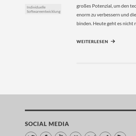
großes Potenzial, um den te
Individuelle
Softwareentwicklung
enorm zu verbessern und di
binden. Heute geht es nicht 
WEITERLESEN
SOCIAL MEDIA
Twitter
Facebook
YouTube
Slideshare
Foursquare
Xing
RSS 