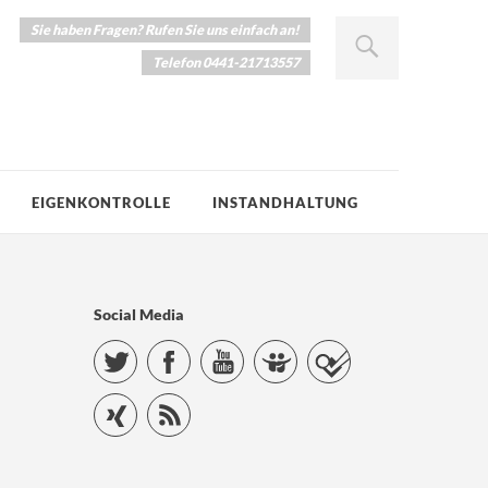
Sie haben Fragen? Rufen Sie uns einfach an!
Telefon 0441-21713557
EIGENKONTROLLE
INSTANDHALTUNG
Social Media
Twitter
Facebook
YouTube
Slideshare
Foursquare
Xing
RSS Feed