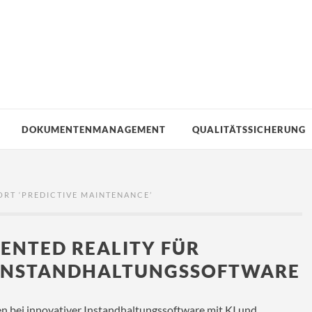
DOKUMENTENMANAGEMENT
QUALITÄTSSICHERUNG
RT ‘
PREDICTIVE MAINTENANCE
’
ENTED REALITY FÜR
 INSTANDHALTUNGSSOFTWARE
n bei innovativer Instandhaltungssoftware mit KI und