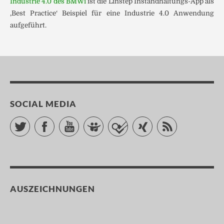
Industrie 4.0 des BMWi
ist die Linstep Instandhaltungs-App als
‚Best Practice‘ Beispiel für eine Industrie 4.0 Anwendung
aufgeführt.
SOCIAL MEDIA
Twitter
Facebook
YouTube
Slideshare
Foursquare
Xing
RSS Feed
AUSZEICHNUNGEN