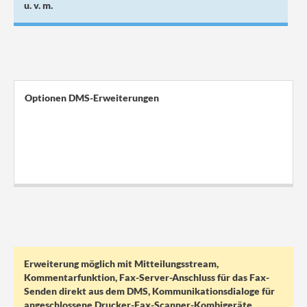
u. v. m.
Optionen DMS-Erweiterungen
.
.
.
.
.
Erweiterung möglich mit Mitteilungsstream,
Kommentarfunktion, Fax-Server-Anschluss für das Fax-
Senden direkt aus dem DMS, Kommunikationsdialoge für
angeschlossene Drucker-Fax-Scanner-Kombigeräte,