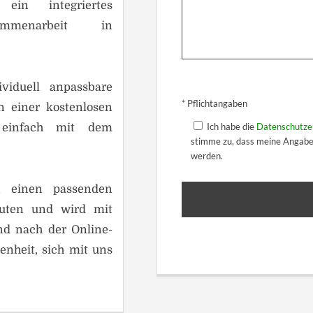
 ein integriertes
ammenarbeit in
B
viduell anpassbare
i
B
* Pflichtangaben
n einer kostenlosen
t
i
t
t
h einfach mit dem
Ich habe die
Datenschutze
e
t
stimme zu, dass meine Angabe
l
e
werden.
a
l
s
a
n einen passenden
s
s
uten und wird mit
e
s
d
e
nd nach der Online-
i
d
enheit, sich mit uns
e
i
s
e
e
s
s
e