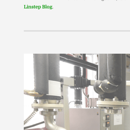
Linstep Blog
.