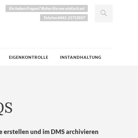
Sie haben Fragen? Rufen Sie uns einfach an!
Telefon 0441-21713557
EIGENKONTROLLE
INSTANDHALTUNG
QS
e erstellen und im DMS archivieren